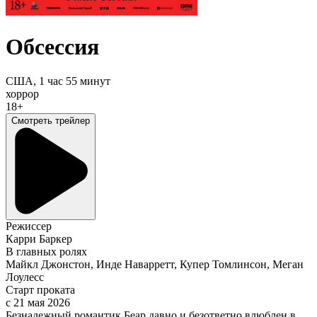
Обсессия
США,
1 час 55 минут
хоррор
18+
Смотреть трейлер
Режиссер
Карри Баркер
В главных ролях
Майкл Джонстон, Инде Наварретт, Купер Томлинсон, Меган
Лоулесс
Старт проката
c 21 мая 2026
Безнадежный романтик Беар давно и безответно влюблен в