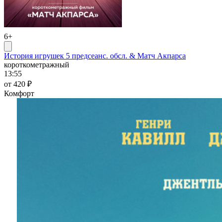
6+
История игрушек 5 предсеанс. обсл. & Матч Акпарса
короткометражный
13:55
от 420 ₽
Комфорт