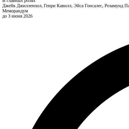
В главных ролях
Джейк Джилленхол, Генри Кавилл, Эйса Гонсалес, Розамунд 
Меморандум
до 3 июня 2026